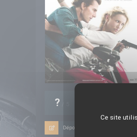
0
note(s)
?
/
5
0%
Ce site util
Déposer un avis