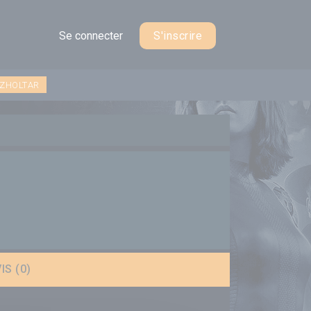
Se connecter
S'inscrire
 ZHOLTAR
IS (0)