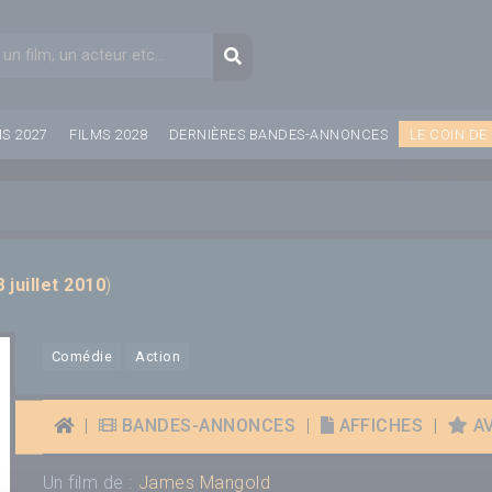
aire de recherche
Recherche
MS 2027
FILMS 2028
DERNIÈRES BANDES-ANNONCES
LE COIN DE
8 juillet 2010
)
Comédie
Action
|
BANDES-ANNONCES
|
AFFICHES
|
AV
Un film de :
James Mangold