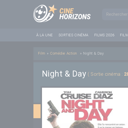
Panneau de gestion des cookies
Formul
À LA UNE
SORTIES CINÉMA
FILMS 2026
FIL
Film
»
Comédie
Action
»
Night & Day
Night & Day
( Sortie cinéma :
2