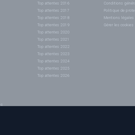
Top attentes 2016
Conditions généra
Top attentes 2017
Politique de prot
Top attentes 2018
Mentions légales
Top attentes 2019
Gérer les cookies
Top attentes 2020
Top attentes 2021
Top attentes 2022
Top attentes 2023
Top attentes 2024
Top attentes 2025
Top attentes 2026
es
es / affiches sont la propriété de leurs auteurs ainsi que des sociétés de