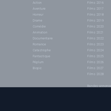
Action
Films 2016
Aventure
Films 2017
Horreur
Films 2018
Drame
Films 2019
Comédie
Films 2020
Animation
Films 2021
Documentaire
Films 2022
Romance
Films 2023
Catastrophe
Films 2024
Fantastique
Films 2025
Péplum
Films 2026
Biopic
Films 2027
Films 2028
Bandes-annonc
©2024 Cinéhorizons.net - IMPORTANT : Toutes les imag