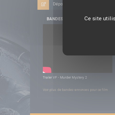
Déposer un avis
Ce site util
BANDES-ANNONCES
Murder
Trailer VF - Murder Mystery 2
Mystery 2
Voir plus de bandes-annonces pour ce film