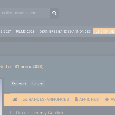
aire de recherche
Recherche
MS 2027
FILMS 2028
DERNIÈRES BANDES-ANNONCES
LE COIN DE
Netflix :
31 mars 2023
)
Comédie
Policier
|
BANDES-ANNONCES
|
AFFICHES
|
AV
Un film de :
Jeremy Garelick