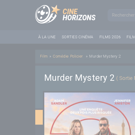
Panneau de gestion des cookies
Formul
À LA UNE
SORTIES CINÉMA
FILMS 2026
FIL
Film
»
Comédie
Policier
»
Murder Mystery 2
Murder Mystery 2
( Sortie 