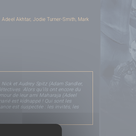
,
Adeel Akhtar
,
Jodie Turner-Smith
,
Mark
, Nick et Audrey Spitz (Adam Sandler,
tectives. Alors qu'ils ont encore du
lamour de leur ami Maharaja (Adeel
 marié est kidnappé ! Qui sont les
nce est suspectée : les invités, les