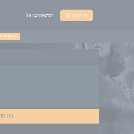
Se connecter
S'inscrire
 ZHOLTAR
IS (0)