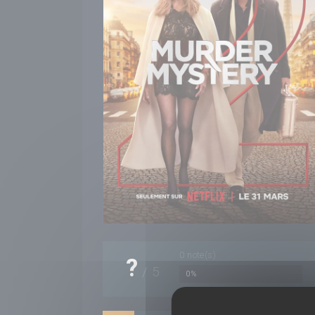
0
note(s)
?
/
5
0%