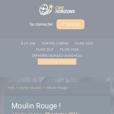
Panneau de gestion des cookies
Se connecter
S'inscrire
À LA UNE
SORTIES CINÉMA
FILMS 2026
FILMS 2027
FILMS 2028
DERNIÈRES BANDES-ANNONCES
LE COIN DE ZHOLTAR
Film
»
Drame
Musical
»
Moulin Rouge !
Moulin Rouge !