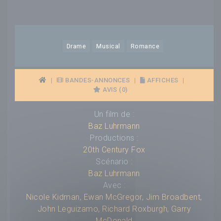
Drame
Musical
Romance
|
BANDES-ANNONCES
|
AFFICHES
|
AVIS (0)
Un film de :
Baz Luhrmann
Productions :
20th Century Fox
Scénario :
Baz Luhrmann
Avec :
Nicole Kidman
,
Ewan McGregor
,
Jim Broadbent
,
John Leguizamo
,
Richard Roxburgh
,
Garry
McDonald