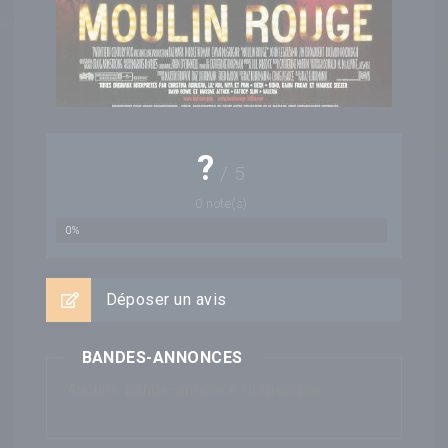
?
/
5
0
note(s)
0%
Déposer un avis
BANDES-ANNONCES
Aucune bande-annonce disponible...