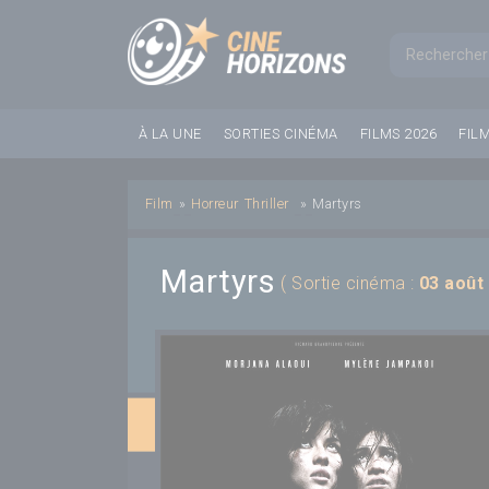
Panneau de gestion des cookies
Formul
À LA UNE
SORTIES CINÉMA
FILMS 2026
FIL
Film
»
Horreur
Thriller
»
Martyrs
Martyrs
( Sortie cinéma :
03 août