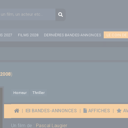
aire de recherche
Recherche
MS 2027
FILMS 2028
DERNIÈRES BANDES-ANNONCES
LE COIN DE
 2008
)
Horreur
Thriller
|
BANDES-ANNONCES
|
AFFICHES
|
AV
Un film de :
Pascal Laugier