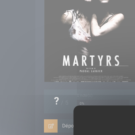
0
note(s)
?
/
5
0%
Déposer un avis