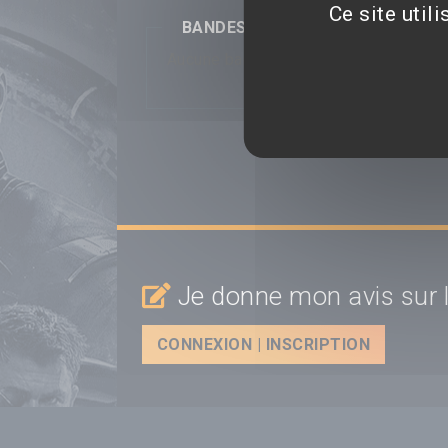
Ce site util
BANDES-ANNONCES
Aucune bande-annonce disponible...
Je donne mon avis sur l
CONNEXION | INSCRIPTION