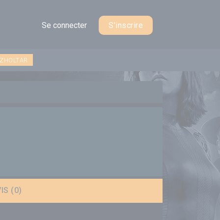
Se connecter
S'inscrire
 ZHOLTAR
IS (0)