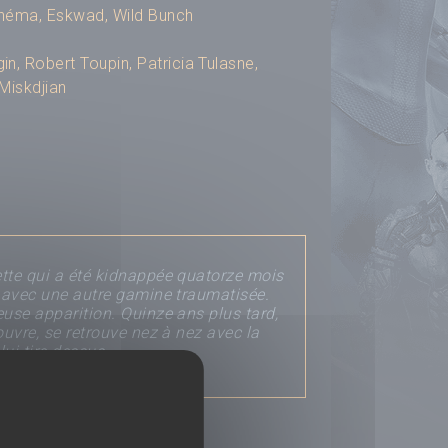
inéma
,
Eskwad
,
Wild Bunch
gin
,
Robert Toupin
,
Patricia Tulasne
,
 Miskdjian
ette qui a été kidnappée quatorze mois
ie avec une autre gamine traumatisée.
euse apparition. Quinze ans plus tard,
ouvre, se retrouve nez à nez avec la
ui tire dessus...