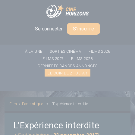
Panneau de gestion des cookies
Se connecter
S'inscrire
À LA UNE
SORTIES CINÉMA
FILMS 2026
FILMS 2027
FILMS 2028
DERNIÈRES BANDES-ANNONCES
LE COIN DE ZHOLTAR
Film
»
Fantastique
»
L'Expérience interdite
L'Expérience interdite