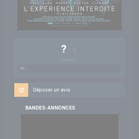
?
/
5
0
note(s)
0%
Déposer un avis
BANDES-ANNONCES