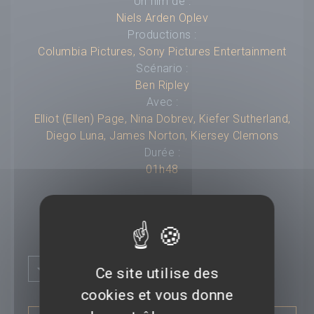
Un film de :
Niels Arden Oplev
Productions :
Columbia Pictures
,
Sony Pictures Entertainment
Scénario :
Ben Ripley
Avec :
Elliot (Ellen) Page
,
Nina Dobrev
,
Kiefer Sutherland
,
Diego Luna
,
James Norton
,
Kiersey Clemons
Durée :
01h48
Titre original :
Flatliners
Compositeur :
---
Plus d'infos
Budget :
---
Ce site utilise des
Box-office mondial :
---
cookies et vous donne
Classification :
SYNOPSIS :