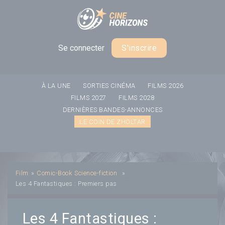
Panneau de gestion des cookies
Se connecter
S'inscrire
À LA UNE
SORTIES CINÉMA
FILMS 2026
FILMS 2027
FILMS 2028
DERNIÈRES BANDES-ANNONCES
LE COIN DE ZHOLTAR
Film
»
Comic-Book
Science-fiction
»
Les 4 Fantastiques : Premiers pas
Les 4 Fantastiques :