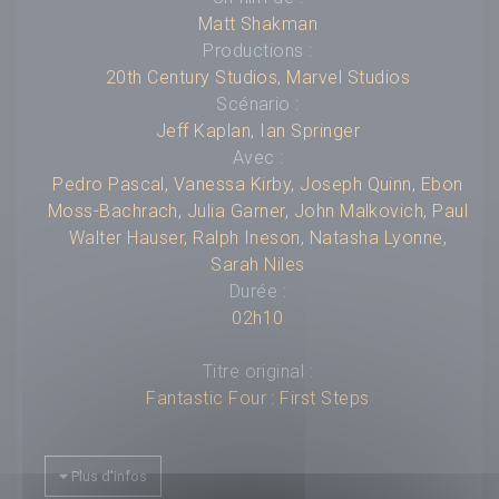
Matt Shakman
Productions :
20th Century Studios
,
Marvel Studios
Scénario :
Jeff Kaplan
,
Ian Springer
Avec :
Pedro Pascal
,
Vanessa Kirby
,
Joseph Quinn
,
Ebon
Moss-Bachrach
,
Julia Garner
,
John Malkovich
,
Paul
Walter Hauser
,
Ralph Ineson
,
Natasha Lyonne
,
Sarah Niles
Durée :
02h10
Titre original :
Fantastic Four : First Steps
Compositeur :
---
Plus d'infos
Budget :
---