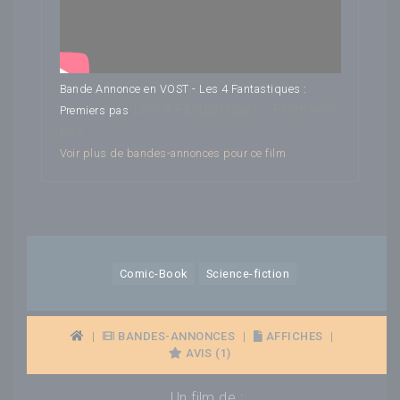
Bande Annonce en VOST - Les 4 Fantastiques :
Les 4 Fantastiques : Premiers
Premiers pas
pas
Voir plus de bandes-annonces pour ce film
Comic-Book
Science-fiction
|
BANDES-ANNONCES
|
AFFICHES
|
AVIS (1)
Un film de :