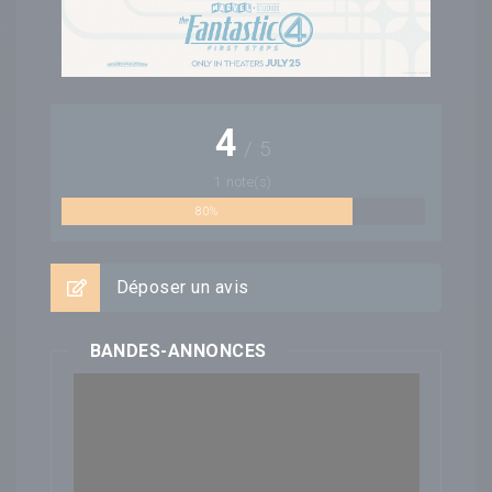
4
/
5
1
note(s)
80%
Déposer un avis
BANDES-ANNONCES