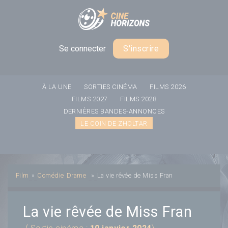
Panneau de gestion des cookies
Se connecter
S'inscrire
À LA UNE
SORTIES CINÉMA
FILMS 2026
FILMS 2027
FILMS 2028
DERNIÈRES BANDES-ANNONCES
LE COIN DE ZHOLTAR
Film
»
Comédie
Drame
»
La vie rêvée de Miss Fran
La vie rêvée de Miss Fran