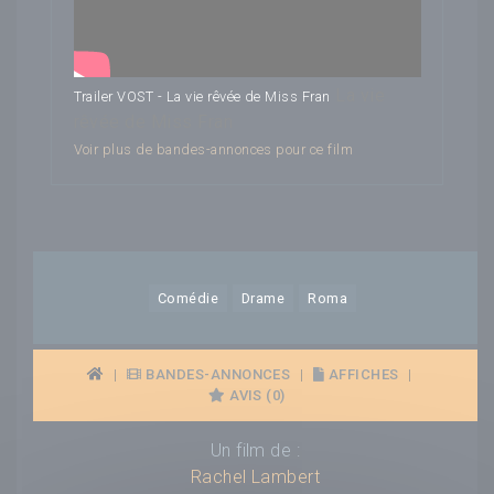
La vie
Trailer VOST - La vie rêvée de Miss Fran
rêvée de Miss Fran
Voir plus de bandes-annonces pour ce film
Comédie
Drame
Roma
|
BANDES-ANNONCES
|
AFFICHES
|
AVIS (0)
Un film de :
Rachel Lambert