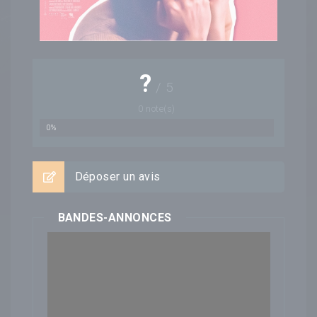
?
/
5
0
note(s)
0%
Déposer un avis
BANDES-ANNONCES