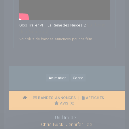
La Reine
Gros Trailer VF - La Reine des Neiges 2
des Neiges 2
Voir plus de bandes-annonces pour ce film
Animation
Conte
|
BANDES-ANNONCES
|
AFFICHES
|
AVIS (0)
Un film de :
Chris Buck
,
Jennifer Lee