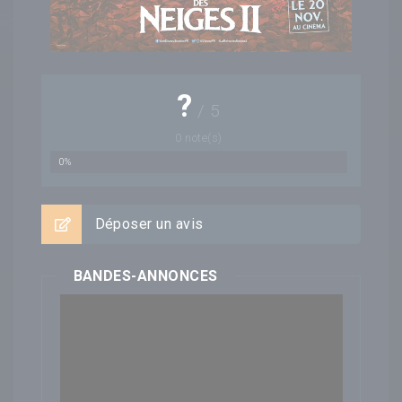
?
/
5
0
note(s)
0%
Déposer un avis
BANDES-ANNONCES