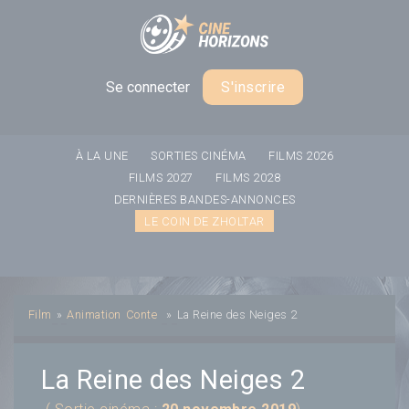
Panneau de gestion des cookies
Se connecter
S'inscrire
À LA UNE
SORTIES CINÉMA
FILMS 2026
FILMS 2027
FILMS 2028
DERNIÈRES BANDES-ANNONCES
LE COIN DE ZHOLTAR
Film
»
Animation
Conte
»
La Reine des Neiges 2
La Reine des Neiges 2