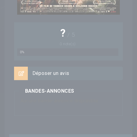
?
/
5
0
note(s)
0%
Déposer un avis
BANDES-ANNONCES
Aucune bande-annonce disponible...