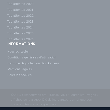
Top attentes 2020
Top attentes 2021
Top attentes 2022
Top attentes 2023
Top attentes 2024
Top attentes 2025
Top attentes 2026
INFORMATIONS
Nous contacter
Conditions générales d'utilisation
Politique de protection des données
Mentions légales
Gérer les cookies
©2024 Cinéhorizons.net - IMPORTANT : Toutes les images /
affiches sont la propriété de leurs auteurs ainsi que des
sociétés de cinéma respectives.