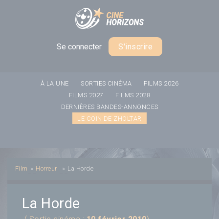
Panneau de gestion des cookies
Se connecter
S'inscrire
À LA UNE
SORTIES CINÉMA
FILMS 2026
FILMS 2027
FILMS 2028
DERNIÈRES BANDES-ANNONCES
LE COIN DE ZHOLTAR
Film
»
Horreur
»
La Horde
La Horde