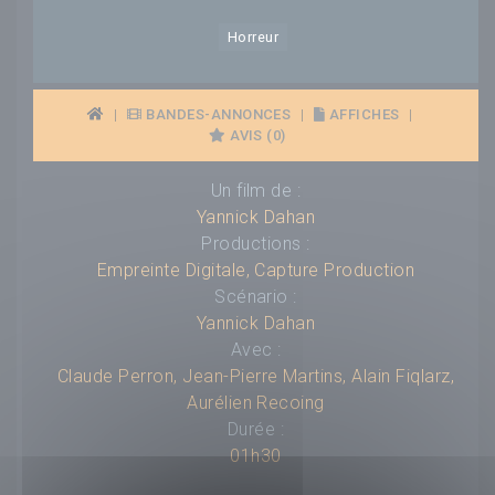
Horreur
|
BANDES-ANNONCES
|
AFFICHES
|
AVIS (0)
Un film de :
Yannick Dahan
Productions :
Empreinte Digitale
,
Capture Production
Scénario :
Yannick Dahan
Avec :
Claude Perron
,
Jean-Pierre Martins
,
Alain Fiqlarz
,
Aurélien Recoing
Durée :
01h30