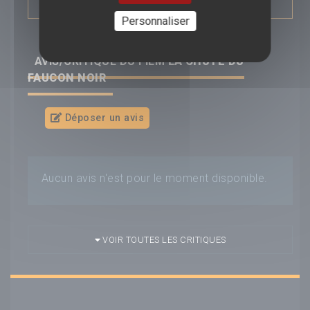
Personnaliser
AVIS/CRITIQUE DU FILM
LA CHUTE DU
FAUCON NOIR
Déposer un avis
Aucun avis n'est pour le moment disponible.
VOIR TOUTES LES CRITIQUES