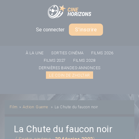
Panneau de gestion des cookies
Se connecter
S'inscrire
À LA UNE
SORTIES CINÉMA
FILMS 2026
FILMS 2027
FILMS 2028
DERNIÈRES BANDES-ANNONCES
LE COIN DE ZHOLTAR
Film
»
Action
Guerre
»
La Chute du faucon noir
La Chute du faucon noir