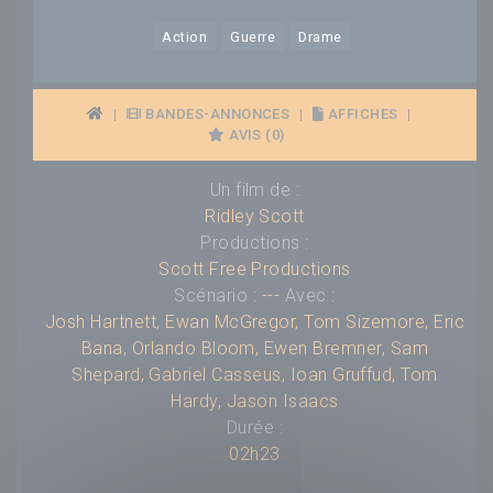
Action
Guerre
Drame
|
BANDES-ANNONCES
|
AFFICHES
|
AVIS (0)
Un film de :
Ridley Scott
Productions :
Scott Free Productions
Scénario :
---
Avec :
Josh Hartnett
,
Ewan McGregor
,
Tom Sizemore
,
Eric
Bana
,
Orlando Bloom
,
Ewen Bremner
,
Sam
Shepard
,
Gabriel Casseus
,
Ioan Gruffud
,
Tom
Hardy
,
Jason Isaacs
Durée :
02h23