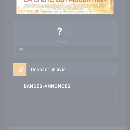
?
/
5
0
note(s)
0%
Déposer un avis
BANDES-ANNONCES
Aucune bande-annonce disponible...