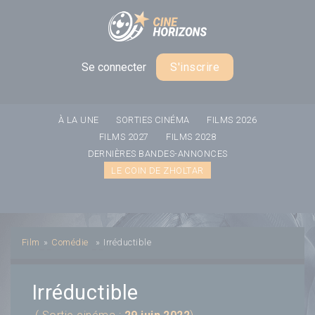
Panneau de gestion des cookies
Se connecter
S'inscrire
À LA UNE
SORTIES CINÉMA
FILMS 2026
FILMS 2027
FILMS 2028
DERNIÈRES BANDES-ANNONCES
LE COIN DE ZHOLTAR
Film
»
Comédie
»
Irréductible
Irréductible