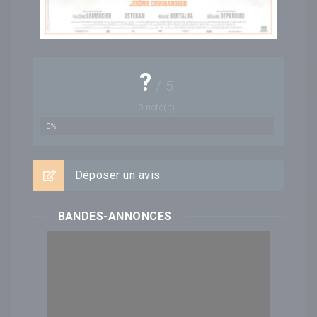
?
/
5
0
note(s)
0%
Déposer un avis
BANDES-ANNONCES