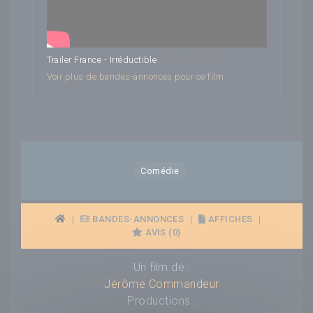
Irréductible
Trailer France - Irréductible
Voir plus de bandes-annonces pour ce film
Comédie
|
BANDES-ANNONCES
|
AFFICHES
|
AVIS (0)
Un film de :
Jérôme Commandeur
Productions :