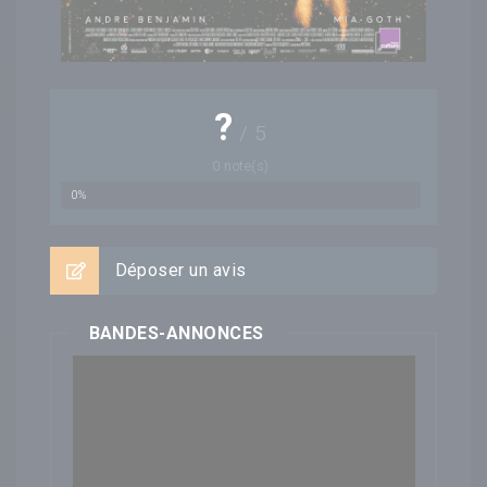
?
/
5
0
note(s)
0%
Déposer un avis
BANDES-ANNONCES