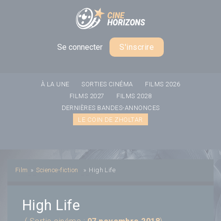
Panneau de gestion des cookies
Se connecter
S'inscrire
À LA UNE
SORTIES CINÉMA
FILMS 2026
FILMS 2027
FILMS 2028
DERNIÈRES BANDES-ANNONCES
LE COIN DE ZHOLTAR
Film
»
Science-fiction
»
High Life
High Life