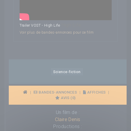
High Life
Trailer VOST - High Life
Voir plus de bandes-annonces pour ce film
Science-fiction
|
BANDES-ANNONCES
|
AFFICHES
|
AVIS (0)
Un film de :
Claire Denis
Productions :