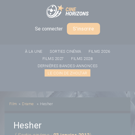
Panneau de gestion des cookies
Se connecter
S'inscrire
À LA UNE
SORTIES CINÉMA
FILMS 2026
FILMS 2027
FILMS 2028
DERNIÈRES BANDES-ANNONCES
LE COIN DE ZHOLTAR
Film
»
Drame
»
Hesher
Hesher