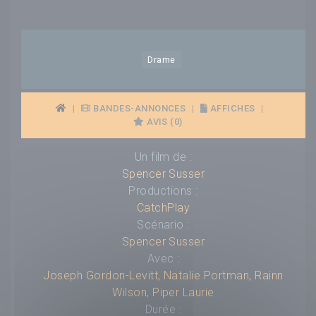
Drame
|
BANDES-ANNONCES
|
AFFICHES
|
AVIS (0)
Un film de :
Spencer Susser
Productions :
CatchPlay
Scénario :
Spencer Susser
Avec :
Joseph Gordon-Levitt
,
Natalie Portman
,
Rainn
Wilson
,
Piper Laurie
Durée :