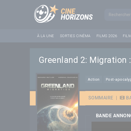
Panneau de gestion des cookies
Formul
À LA UNE
SORTIES CINÉMA
FILMS 2026
FIL
Greenland 2: Migration
Action
Post-apocaly
SOMMAIRE
|
B
BANDE ANNON