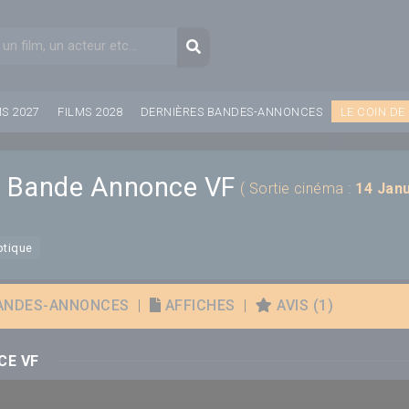
aire de recherche
Recherche
MS 2027
FILMS 2028
DERNIÈRES BANDES-ANNONCES
LE COIN DE
 : Bande Annonce VF
( Sortie cinéma :
14 Jan
ptique
ANDES-ANNONCES
|
AFFICHES
|
AVIS (1)
CE VF