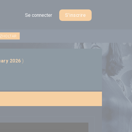
Se connecter
S'inscrire
 ZHOLTAR
uary 2026
)