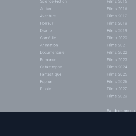
Science-Fiction
Films 2015
Action
Films 2016
Aventure
Films 2017
Horreur
Films 2018
Drame
Films 2019
Comédie
Films 2020
Animation
Films 2021
Documentaire
Films 2022
Romance
Films 2023
Catastrophe
Films 2024
Fantastique
Films 2025
Péplum
Films 2026
Biopic
Films 2027
Films 2028
Bandes-annonc
©2024 Cinéhorizons.net - IMPORTANT : Toutes les imag