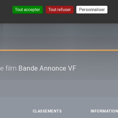
S (0) SUR CETTE VIDÉO DE
GREENLAND 2: MIGRATION
Tout accepter
Tout refuser
Personnaliser
e film
Bande Annonce VF
CLASSEMENTS
INFORMATIO