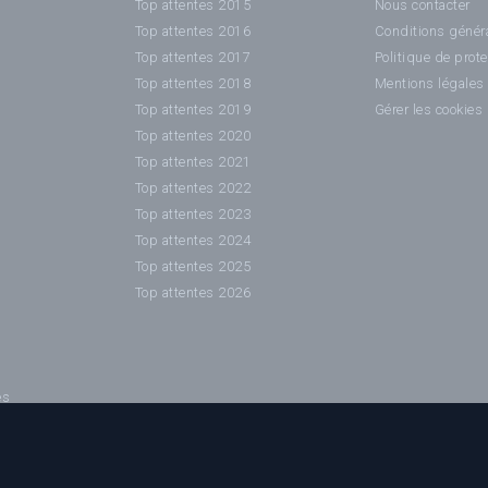
Top attentes 2015
Nous contacter
Top attentes 2016
Conditions généra
Top attentes 2017
Politique de prot
Top attentes 2018
Mentions légales
Top attentes 2019
Gérer les cookies
Top attentes 2020
Top attentes 2021
Top attentes 2022
Top attentes 2023
Top attentes 2024
Top attentes 2025
Top attentes 2026
es
es / affiches sont la propriété de leurs auteurs ainsi que des sociétés de