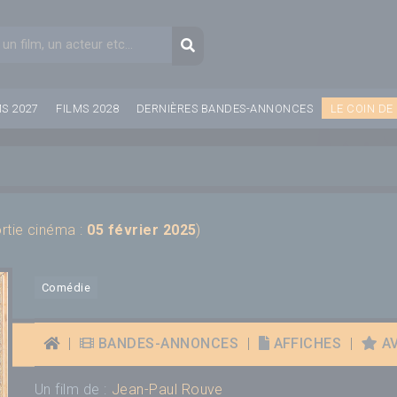
aire de recherche
Recherche
MS 2027
FILMS 2028
DERNIÈRES BANDES-ANNONCES
LE COIN DE
ortie cinéma :
05 février 2025
)
Comédie
|
BANDES-ANNONCES
|
AFFICHES
|
AV
Un film de :
Jean-Paul Rouve