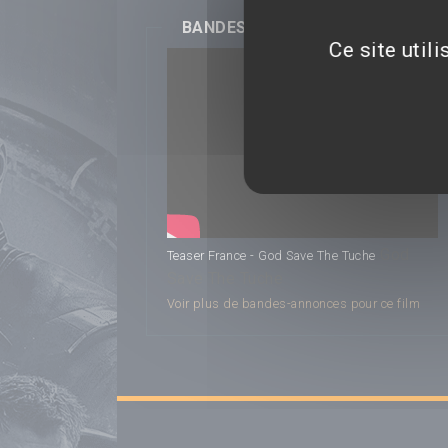
BANDES-ANNONCES
Ce site util
God
Teaser France - God Save The Tuche
Save The Tuche
Voir plus de bandes-annonces pour ce film