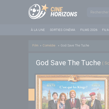
Panneau de gestion des cookies
Formul
À LA UNE
SORTIES CINÉMA
FILMS 2026
FIL
Film
»
Comédie
»
God Save The Tuche
God Save The Tuche
( S