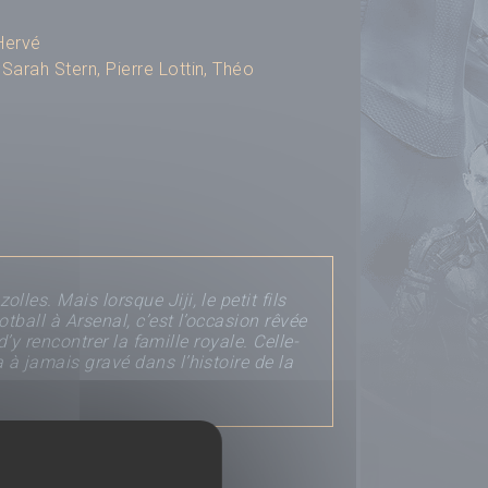
 Hervé
,
Sarah Stern
,
Pierre Lottin
,
Théo
es. Mais lorsque Jiji, le petit fils
otball à Arsenal, c’est l’occasion rêvée
d’y rencontrer la famille royale. Celle-
 à jamais gravé dans l’histoire de la
Déposer un avis