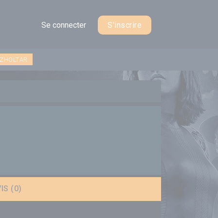
Se connecter
S'inscrire
 ZHOLTAR
IS (0)