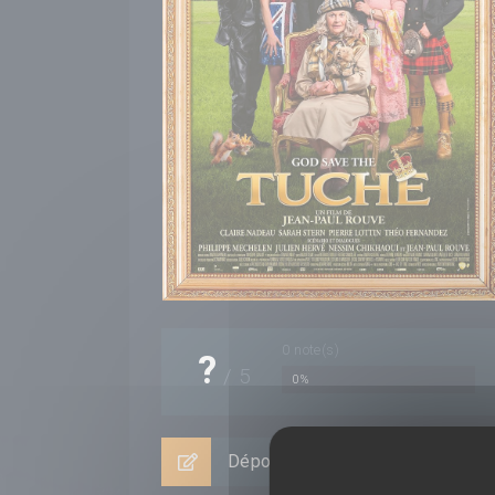
0
note(s)
?
/
5
0%
Déposer un avis