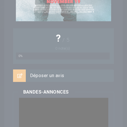
?
/
5
0
note(s)
0%
Déposer un avis
BANDES-ANNONCES