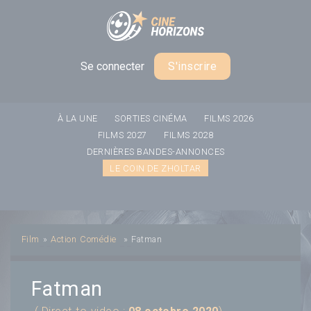
Panneau de gestion des cookies
Se connecter
S'inscrire
À LA UNE
SORTIES CINÉMA
FILMS 2026
FILMS 2027
FILMS 2028
DERNIÈRES BANDES-ANNONCES
LE COIN DE ZHOLTAR
Film
»
Action
Comédie
»
Fatman
Fatman