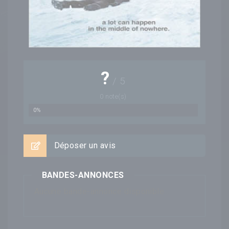
?
/
5
0
note(s)
0%
Déposer un avis
BANDES-ANNONCES
Aucune bande-annonce disponible...