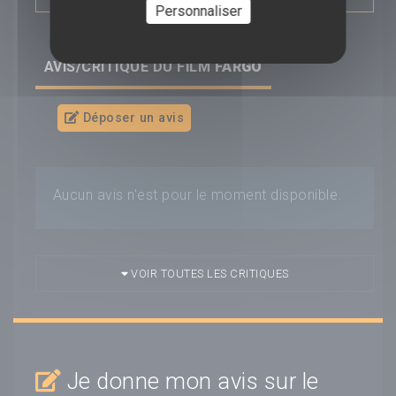
Personnaliser
Saga :
---
AVIS/CRITIQUE DU FILM
FARGO
Déposer un avis
Aucun avis n'est pour le moment disponible.
VOIR TOUTES LES CRITIQUES
Je donne mon avis sur le