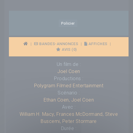
Policier
|
BANDES-ANNONCES
|
AFFICHES
|
AVIS (0)
Un film de :
Joel Coen
Productions :
Polygram Filmed Entertainment
Scénario :
Ethan Coen
,
Joel Coen
Avec :
William H. Macy
,
Frances McDormand
,
Steve
Buscemi
,
Peter Stormare
Durée :