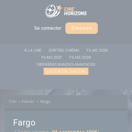
Panneau de gestion des cookies
Se connecter
S'inscrire
À LA UNE
SORTIES CINÉMA
FILMS 2026
FILMS 2027
FILMS 2028
DERNIÈRES BANDES-ANNONCES
LE COIN DE ZHOLTAR
Film
»
Policier
»
Fargo
Fargo