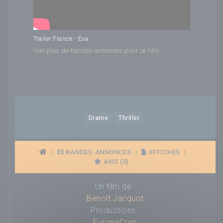
Eva
Trailer France - Eva
Voir plus de bandes-annonces pour ce film
Drame
Thriller
|
BANDES-ANNONCES
|
AFFICHES
|
AVIS (0)
Un film de :
Benoît Jacquot
Productions :
EuropaCorp