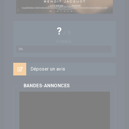
?
/
5
0
note(s)
0%
Déposer un avis
BANDES-ANNONCES