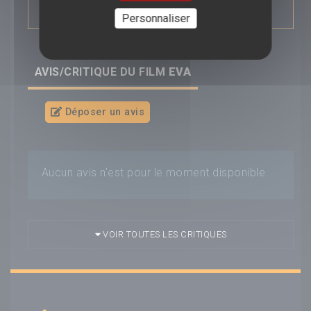
jusqu’à sa perte
.
Saga :
---
Personnaliser
AVIS/CRITIQUE DU FILM
EVA
Déposer un avis
Aucun avis n'est pour le moment disponible.
VOIR TOUTES LES CRITIQUES