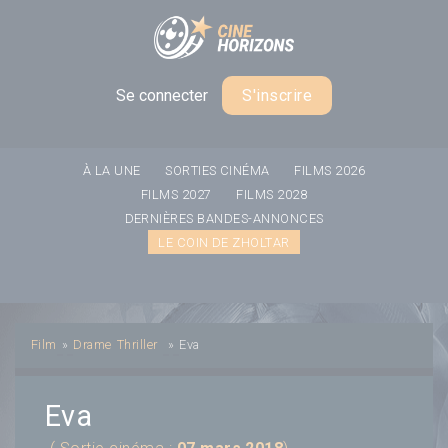
Panneau de gestion des cookies
Se connecter
S'inscrire
À LA UNE
SORTIES CINÉMA
FILMS 2026
FILMS 2027
FILMS 2028
DERNIÈRES BANDES-ANNONCES
LE COIN DE ZHOLTAR
Film
»
Drame
Thriller
»
Eva
Eva