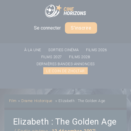
Panneau de gestion des cookies
Se connecter
S'inscrire
À LA UNE
SORTIES CINÉMA
FILMS 2026
FILMS 2027
FILMS 2028
DERNIÈRES BANDES-ANNONCES
LE COIN DE ZHOLTAR
Film
»
Drame
Historique
»
Elizabeth : The Golden Age
Elizabeth : The Golden Age