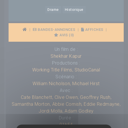
Drame
Historique
|
BANDES-ANNONCES
|
AFFICHES
|
AVIS (0)
Un film de :
Shekhar Kapur
Productions :
Working Title Films
,
StudioCanal
Scénario :
William Nicholson
,
Michael Hirst
Avec :
Cate Blanchett
,
Clive Owen
,
Geoffrey Rush
,
Samantha Morton
,
Abbie Cornish
,
Eddie Redmayne
,
Jordi Molla
,
Adam Godley
Durée :
01h54