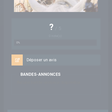
?
/
5
0
note(s)
0%
Déposer un avis
BANDES-ANNONCES
Aucune bande-annonce disponible...