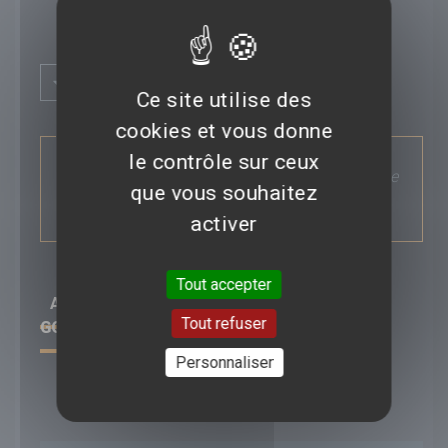
Titre original :
---
Compositeur :
---
Plus d'infos
Budget :
---
Ce site utilise des
Box-office mondial :
---
cookies et vous donne
Classification :
---
SYNOPSIS :
Pays :
---
le contrôle sur ceux
L'histoire du règne autoritaire d'Elizabeth Ière
Saga :
---
que vous souhaitez
de 1558 à 1603.
activer
Tout accepter
AVIS/CRITIQUE DU FILM
ELIZABETH : THE
Tout refuser
GOLDEN AGE
Personnaliser
Déposer un avis