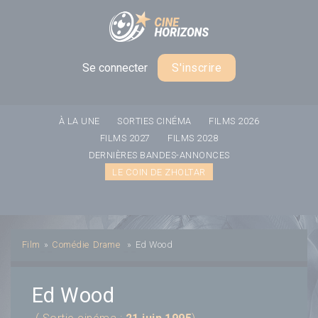
Panneau de gestion des cookies
Se connecter
S'inscrire
À LA UNE
SORTIES CINÉMA
FILMS 2026
FILMS 2027
FILMS 2028
DERNIÈRES BANDES-ANNONCES
LE COIN DE ZHOLTAR
Film
»
Comédie
Drame
»
Ed Wood
Ed Wood