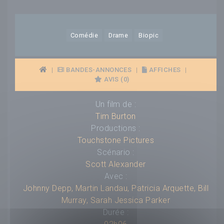
Comédie
Drame
Biopic
|
BANDES-ANNONCES
|
AFFICHES
|
AVIS (0)
Un film de :
Tim Burton
Productions :
Touchstone Pictures
Scénario :
Scott Alexander
Avec :
Johnny Depp
,
Martin Landau
,
Patricia Arquette
,
Bill
Murray
,
Sarah Jessica Parker
Durée :