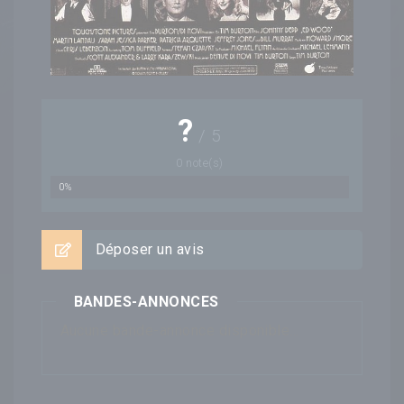
?
/
5
0
note(s)
0%
Déposer un avis
BANDES-ANNONCES
Aucune bande-annonce disponible...