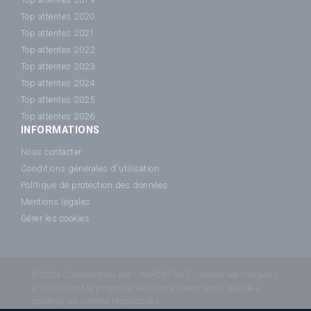
Top attentes 2020
Top attentes 2021
Top attentes 2022
Top attentes 2023
Top attentes 2024
Top attentes 2025
Top attentes 2026
INFORMATIONS
Nous contacter
Conditions générales d'utilisation
Politique de protection des données
Mentions légales
Gérer les cookies
©2024 Cinéhorizons.net - IMPORTANT : Toutes les images /
affiches sont la propriété de leurs auteurs ainsi que des
sociétés de cinéma respectives.