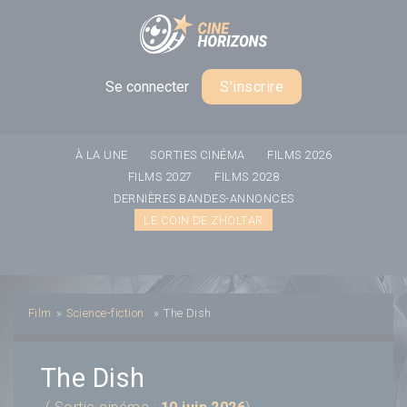
Panneau de gestion des cookies
Se connecter
S'inscrire
À LA UNE
SORTIES CINÉMA
FILMS 2026
FILMS 2027
FILMS 2028
DERNIÈRES BANDES-ANNONCES
LE COIN DE ZHOLTAR
Film
»
Science-fiction
»
The Dish
The Dish