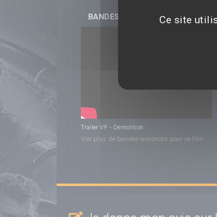
BANDES-ANNONCES
Ce site util
Demolition
Trailer VF - Demolition
Voir plus de bandes-annonces pour ce film