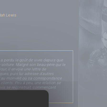
dah Lewis
 a perdu le goût de vivre depuis que
voiture. Malgré son beau-père qui le
our, il envoie une lettre de
ques, puis lui adresse d'autres
squ'au moment où sa correspondance
 clients. Peu à peu, une relation se
Davis se reconstruit, commençant