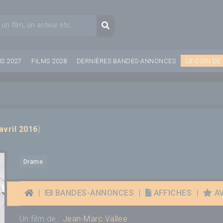
aire de recherche
Recherche
MS 2027
FILMS 2028
DERNIÈRES BANDES-ANNONCES
LE COIN DE
avril 2016
)
Drame
|
BANDES-ANNONCES
|
AFFICHES
|
AV
Un film de :
Jean-Marc Vallee