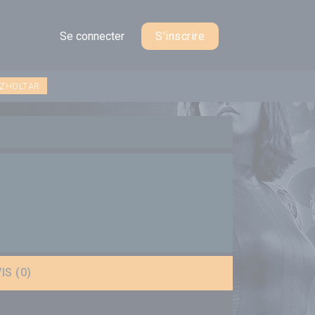
Se connecter
S'inscrire
 ZHOLTAR
IS (0)