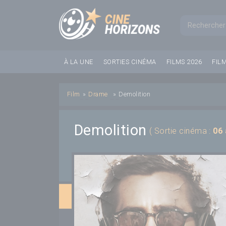
Panneau de gestion des cookies
Formul
À LA UNE
SORTIES CINÉMA
FILMS 2026
FIL
Film
»
Drame
»
Demolition
Demolition
( Sortie cinéma :
06 