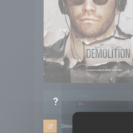
0
note(s)
?
/
5
0%
Déposer un avis