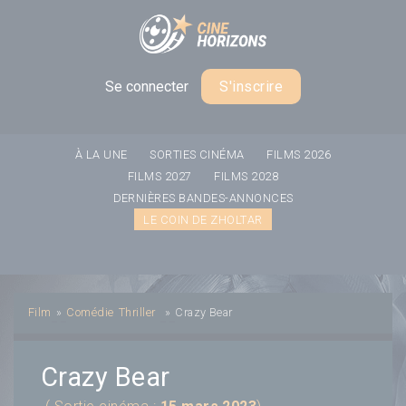
Panneau de gestion des cookies
Se connecter
S'inscrire
À LA UNE
SORTIES CINÉMA
FILMS 2026
FILMS 2027
FILMS 2028
DERNIÈRES BANDES-ANNONCES
LE COIN DE ZHOLTAR
Film
»
Comédie
Thriller
»
Crazy Bear
Crazy Bear