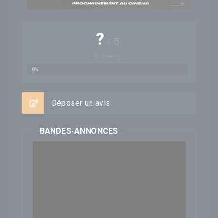
?
/
5
0
note(s)
0%
Déposer un avis
BANDES-ANNONCES