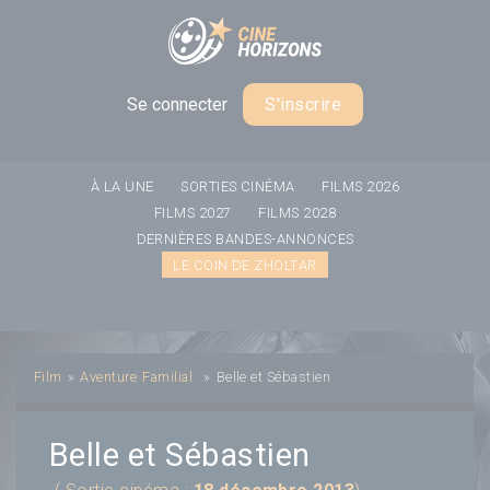
Panneau de gestion des cookies
Se connecter
S'inscrire
À LA UNE
SORTIES CINÉMA
FILMS 2026
FILMS 2027
FILMS 2028
DERNIÈRES BANDES-ANNONCES
LE COIN DE ZHOLTAR
Film
»
Aventure
Familial
»
Belle et Sébastien
Belle et Sébastien