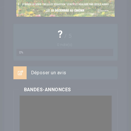
?
/
5
0
note(s)
0%
Déposer un avis
BANDES-ANNONCES