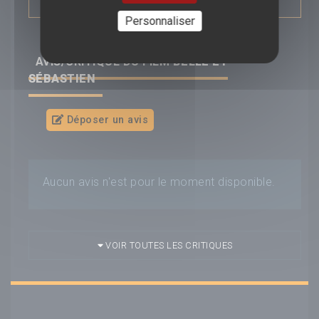
Personnaliser
AVIS/CRITIQUE DU FILM
BELLE ET
SÉBASTIEN
Déposer un avis
Aucun avis n'est pour le moment disponible.
VOIR TOUTES LES CRITIQUES