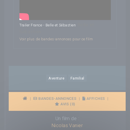
Belle et
Trailer France - Belle et Sébastien
Sébastien
Voir plus de bandes-annonces pour ce film
Aventure
Familial
|
BANDES-ANNONCES
|
AFFICHES
|
AVIS (0)
Un film de :
Nicolas Vanier