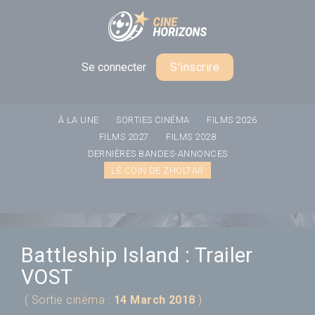
Panneau de gestion des cookies
Se connecter
S'inscrire
À LA UNE
SORTIES CINÉMA
FILMS 2026
FILMS 2027
FILMS 2028
DERNIÈRES BANDES-ANNONCES
LE COIN DE ZHOLTAR
Battleship Island : Trailer
VOST
( Sortie cinéma :
14 March 2018
)