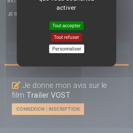
BATTLESHIP ISLAND
activer
JE RÉAGIS :
Tout accepter
Tout refuser
Personnaliser
Je donne mon avis sur le
film
Trailer VOST
CONNEXION | INSCRIPTION