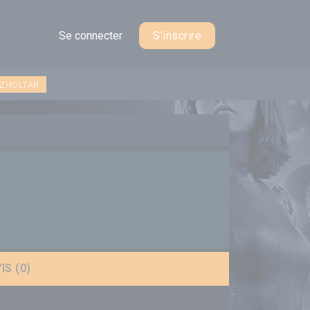
Se connecter
S'inscrire
 ZHOLTAR
IS (0)