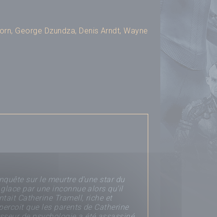
orn
,
George Dzundza
,
Denis Arndt
,
Wayne
nquête sur le meurtre d'une star du
 glace par une inconnue alors qu'il
tait Catherine Tramell, riche et
apercoit que les parents de Catherine
sseur de psychologie a été assassiné