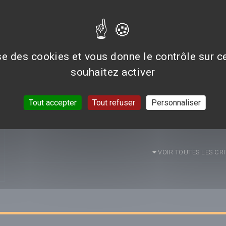
dix ans plus tôt à coups de pic à glace et qu'enfin, 
1956, tué ses trois enfants et son mari.
ise des cookies et vous donne le contrôle sur 
AVIS/CRITIQUE DU FILM
BASIC INSTINCT
D
souhaitez activer
Tout accepter
Tout refuser
Personnaliser
Aucun avis n'est pour le moment disponible.
VOIR TOUTES LES CRI