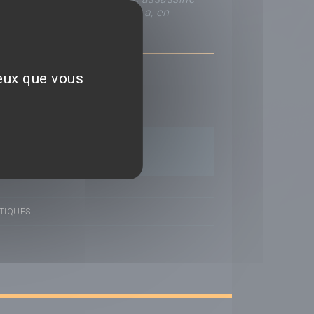
une de ses meilleures amies a, en
ceux que vous
époser un avis
TIQUES