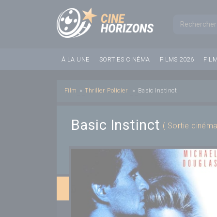
Panneau de gestion des cookies
Formul
À LA UNE
SORTIES CINÉMA
FILMS 2026
FIL
Film
»
Thriller
Policier
»
Basic Instinct
Basic Instinct
( Sortie cinéma