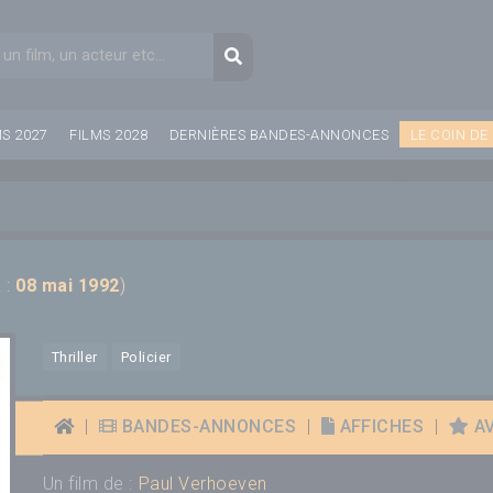
aire de recherche
Recherche
MS 2027
FILMS 2028
DERNIÈRES BANDES-ANNONCES
LE COIN DE
 :
08 mai 1992
)
Thriller
Policier
|
BANDES-ANNONCES
|
AFFICHES
|
AV
Un film de :
Paul Verhoeven