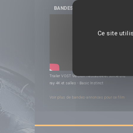
BANDES-ANNONCES
Ce site util
Trailer VOST Version Restaurée et sortie blu-
Basic
ray 4K et salles - Basic Instinct
Instinct
Voir plus de bandes-annonces pour ce film