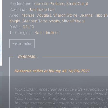
Productions :
Carolco Pictures
,
StudioCanal
Scénario :
Joe Eszterhas
Avec :
Michael Douglas
,
Sharon Stone
,
Jeanne Trippleh
Knight
,
Stephen Tobolowsky
,
Mitch Pileggi
Durée :
02h10
Titre original :
Basic Instinct
Compositeur :
Jerry Goldsmith
Budget :
Plus d'infos
---
Box-office mondial :
---
Classification :
Interdit aux moins de 16 ans
SYNOPSIS :
Pays :
---
Saga :
---
Ressortie salles et blu-ray 4K 16/06/2021
Nick Curran, inspecteur de police à San Francisco, e
rock, Johnny Boz, tué de trente et un coups de pic à
faisait l'amour. Nick apprend que le chanteur fréquen
brillante romanciere. Au cours de son enquête, il s'
sont morts dans un accident suspect, que son profe