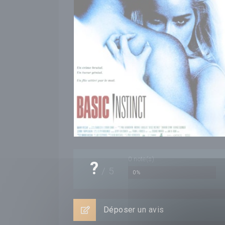
0
note(s)
?
/
5
0%
Déposer un avis