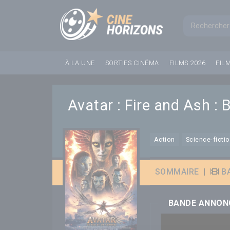
Panneau de gestion des cookies
Formul
À LA UNE
SORTIES CINÉMA
FILMS 2026
FIL
Avatar : Fire and Ash :
Action
Science-ficti
SOMMAIRE
|
B
BANDE ANNON