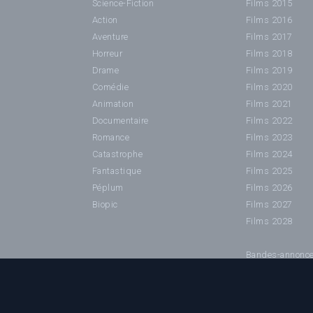
Science-Fiction
Films 2015
Action
Films 2016
Aventure
Films 2017
Horreur
Films 2018
Drame
Films 2019
Comédie
Films 2020
Animation
Films 2021
Documentaire
Films 2022
Romance
Films 2023
Catastrophe
Films 2024
Fantastique
Films 2025
Péplum
Films 2026
Biopic
Films 2027
Films 2028
Bandes-annonc
©2024 Cinéhorizons.net - IMPORTANT : Toutes les imag