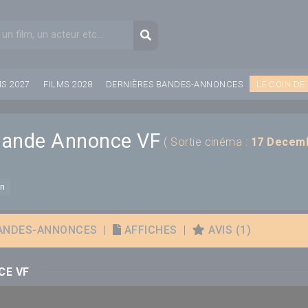
aire de recherche
Recherche
MS 2027
FILMS 2028
DERNIÈRES BANDES-ANNONCES
LE COIN DE
 Bande Annonce VF
( Sortie cinéma :
17 Decem
on
ANDES-ANNONCES
|
AFFICHES
|
AVIS (1)
CE VF