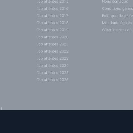
Top attentes 2015
Nous contacter
Top attentes 2016
Conditions généra
Top attentes 2017
Politique de prot
Top attentes 2018
Mentions légales
Top attentes 2019
Gérer les cookies
Top attentes 2020
Top attentes 2021
Top attentes 2022
Top attentes 2023
Top attentes 2024
Top attentes 2025
Top attentes 2026
es
es / affiches sont la propriété de leurs auteurs ainsi que des sociétés de