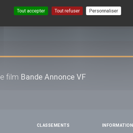
S (0) SUR CETTE VIDÉO DE
AVATAR : FIRE AND ASH
Tout accepter
Tout refuser
Personnaliser
e film
Bande Annonce VF
CLASSEMENTS
INFORMATIO