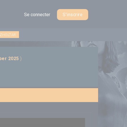
Se connecter
S'inscrire
 ZHOLTAR
ber 2025
)