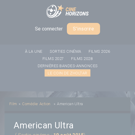
Panneau de gestion des cookies
Se connecter
S'inscrire
À LA UNE
SORTIES CINÉMA
FILMS 2026
FILMS 2027
FILMS 2028
DERNIÈRES BANDES-ANNONCES
LE COIN DE ZHOLTAR
Film
»
Comédie
Action
»
American Ultra
American Ultra