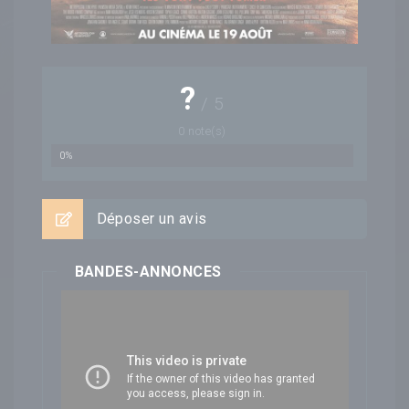
?
/
5
0
note(s)
0%
Déposer un avis
BANDES-ANNONCES