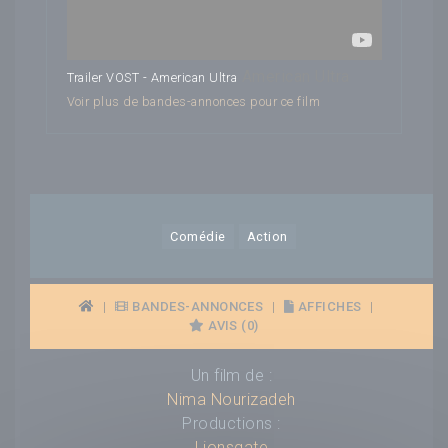
American Ultra
Trailer VOST - American Ultra
Voir plus de bandes-annonces pour ce film
Comédie
Action
|
BANDES-ANNONCES
|
AFFICHES
|
AVIS (0)
Un film de :
Nima Nourizadeh
Productions :
Lionsgate