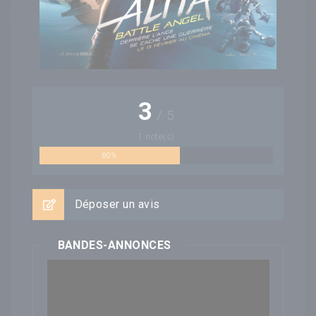
3
/
5
1
note(s)
60%
Déposer un avis
BANDES-ANNONCES