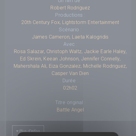
Un film de :
Robert Rodriguez
Productions :
20th Century Fox
,
Lightstorm Entertainment
Scénario :
James Cameron
,
Laeta Kalogridis
Avec :
Rosa Salazar
,
Christoph Waltz
,
Jackie Earle Haley
,
Ed Skrein
,
Keean Johnson
,
Jennifer Connelly
,
Mahershala Ali
,
Eiza Gonzalez
,
Michelle Rodriguez
,
Casper Van Dien
Durée :
02h02
Titre original :
Battle Angel
Compositeur :
---
Plus d'infos
Budget :