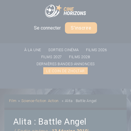
Panneau de gestion des cookies
Se connecter
S'inscrire
À LA UNE
SORTIES CINÉMA
FILMS 2026
FILMS 2027
FILMS 2028
DERNIÈRES BANDES-ANNONCES
LE COIN DE ZHOLTAR
Film
»
Science-fiction
Action
»
Alita : Battle Angel
Alita : Battle Angel