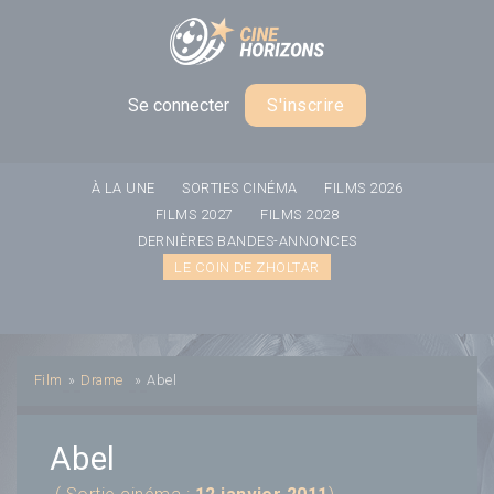
Panneau de gestion des cookies
Se connecter
S'inscrire
À LA UNE
SORTIES CINÉMA
FILMS 2026
FILMS 2027
FILMS 2028
DERNIÈRES BANDES-ANNONCES
LE COIN DE ZHOLTAR
Film
»
Drame
»
Abel
Abel