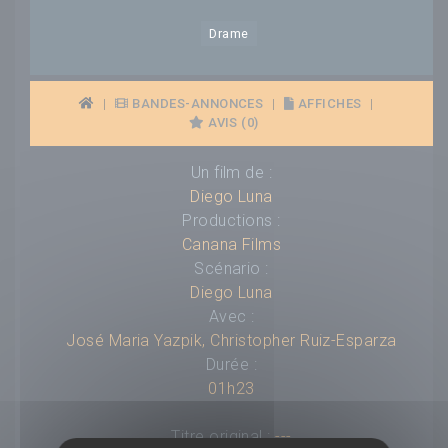
Drame
|
BANDES-ANNONCES
|
AFFICHES
|
AVIS (0)
Un film de :
Diego Luna
Productions :
Canana Films
Scénario :
Diego Luna
Avec :
José Maria Yazpik
,
Christopher Ruiz-Esparza
Durée :
01h23
Titre original :
---