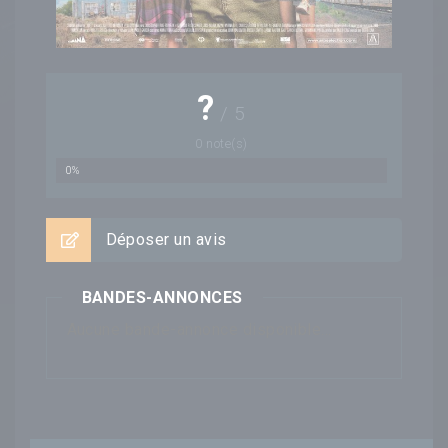
?
/
5
0
note(s)
0%
Déposer un avis
BANDES-ANNONCES
Aucune bande-annonce disponible...